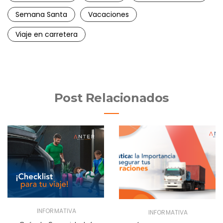
b
A
dI
ar
Semana Santa
Vacaciones
o
p
n
tir
o
p
Viaje en carretera
k
Post Relacionados
INFORMATIVA
INFORMATIVA