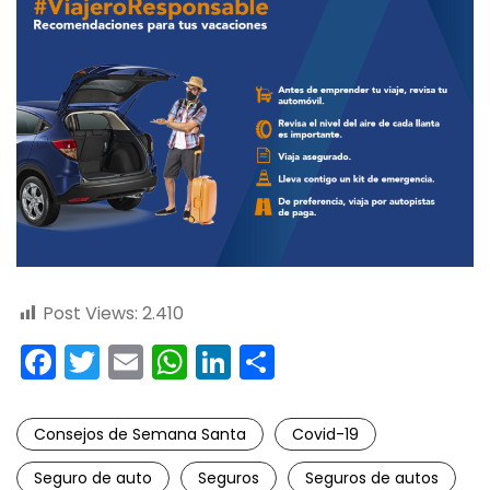
Post Views:
2.410
F
T
E
W
Li
C
a
w
m
h
n
o
c
itt
ai
a
k
m
Consejos de Semana Santa
Covid-19
e
er
l
ts
e
p
Seguro de auto
Seguros
Seguros de autos