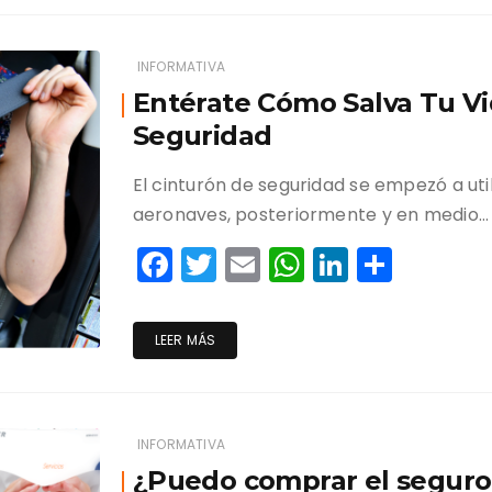
b
A
dI
ar
o
p
n
tir
INFORMATIVA
o
p
Entérate Cómo Salva Tu Vi
k
Seguridad
El cinturón de seguridad se empezó a util
aeronaves, posteriormente y en medio…
F
T
E
W
Li
C
a
w
m
h
n
o
c
itt
ai
a
k
m
LEER MÁS
e
er
l
ts
e
p
b
A
dI
ar
o
p
n
tir
INFORMATIVA
o
p
¿Puedo comprar el seguro