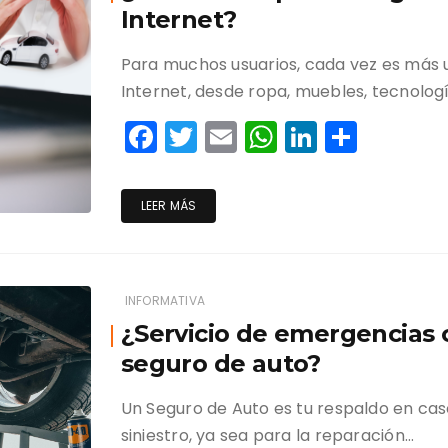
k
Internet?
Para muchos usuarios, cada vez es más 
Internet, desde ropa, muebles, tecnologí
F
T
E
W
Li
C
a
w
m
h
n
o
c
itt
ai
a
k
m
LEER MÁS
e
er
l
ts
e
p
b
A
dI
ar
o
p
n
tir
INFORMATIVA
o
p
¿Servicio de emergencias 
k
seguro de auto?
Un Seguro de Auto es tu respaldo en cas
siniestro, ya sea para la reparación…