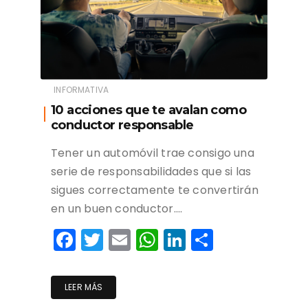
INFORMATIVA
10 acciones que te avalan como
conductor responsable
Tener un automóvil trae consigo una
serie de responsabilidades que si las
sigues correctamente te convertirán
en un buen conductor….
F
T
E
W
Li
C
a
w
m
h
n
o
c
itt
ai
a
k
m
LEER MÁS
e
er
l
ts
e
p